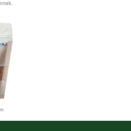
 enak.
am