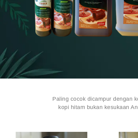
Paling cocok dicampur dengan ko
kopi hitam bukan kesukaan An