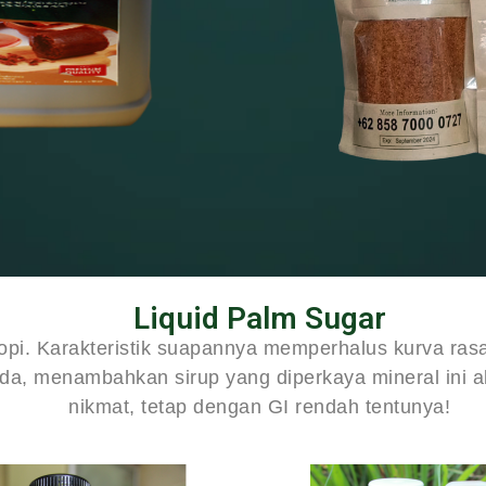
Liquid Palm Sugar
pi. Karakteristik suapannya memperhalus kurva rasa
da, menambahkan sirup yang diperkaya mineral ini a
nikmat, tetap dengan GI rendah tentunya!